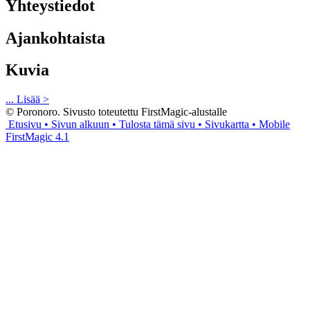
Yhteystiedot
Ajankohtaista
Kuvia
... Lisää >
© Poronoro. Sivusto toteutettu FirstMagic-alustalle
Etusivu
• Sivun alkuun
• Tulosta tämä sivu
• Sivukartta
• Mobile
FirstMagic 4.1