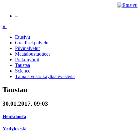
≡
≡
Etusivu
Graafiset palvelut
Pilvipalvelut
Maataloustuotteet
Polkupyörät
Taustaa
Science
Tämä sivusto käyttää evästeitä
Taustaa
30.01.2017, 09:03
Henkilöistä
Yrityksestä