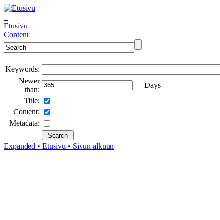
+
Etusivu
Content
Keywords:
Newer
Days
than:
Title:
Content:
Metadata:
Expanded
• Etusivu
• Sivun alkuun